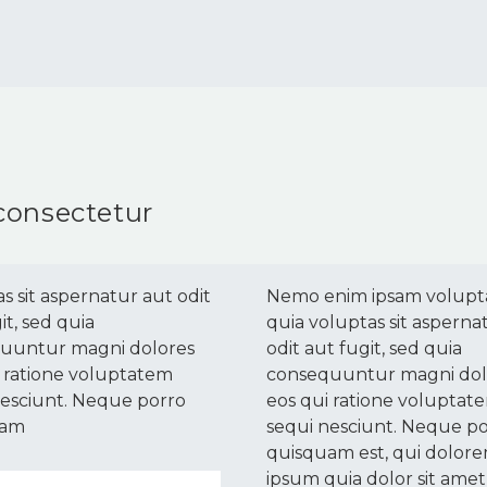
consectetur
s sit aspernatur aut odit
Nemo enim ipsam volup
it, sed quia
quia voluptas sit asperna
uuntur magni dolores
odit aut fugit, sed quia
i ratione voluptatem
consequuntur magni dol
nesciunt. Neque porro
eos qui ratione voluptat
uam
sequi nesciunt. Neque p
quisquam est, qui dolor
ipsum quia dolor sit amet