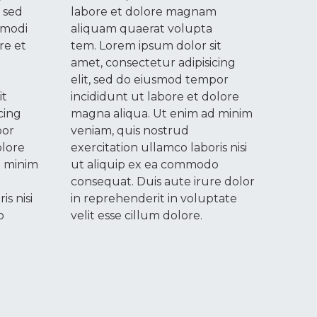
, sed
labore et dolore magnam
 modi
aliquam quaerat volupta
re et
tem. Lorem ipsum dolor sit
amet, consectetur adipisicing
elit, sed do eiusmod tempor
it
incididunt ut labore et dolore
cing
magna aliqua. Ut enim ad minim
por
veniam, quis nostrud
olore
exercitation ullamco laboris nisi
d minim
ut aliquip ex ea commodo
consequat. Duis aute irure dolor
is nisi
in reprehenderit in voluptate
o
velit esse cillum dolore.