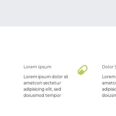


Lorem Ipsum
Dolor S
Lorem ipsum dolor sit
Lorem 
ametcon sectetur
ametc
adipisicing elit, sed
adipisi
doiusmod tempor
doius