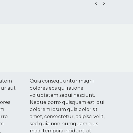


tatem
Quia consequuntur magni
tur aut
dolores eos qui ratione
voluptatem sequi nesciunt.
ores
Neque porro quisquam est, qui
em
dolorem ipsum quia dolor sit
orro
amet, consectetur, adipisci velit,
em
sed quia non numquam eius
,
modi tempora incidunt ut