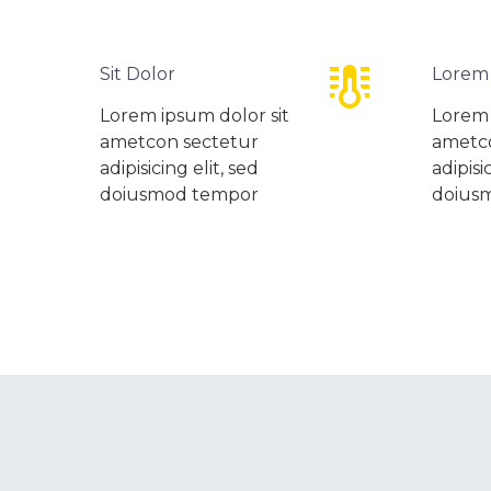


Sit Dolor
Lorem
Lorem ipsum dolor sit
Lorem 
ametcon sectetur
ametc
adipisicing elit, sed
adipisi
doiusmod tempor
doius