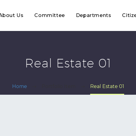
About Us
Committee
Departments
Citiz
Real Estate 01
Home
Portfolio Item
Real Estate 01