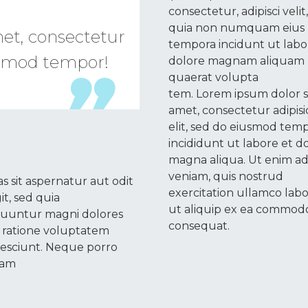
consectetur, adipisci velit
quia non numquam eius
et, consectetur
tempora incidunt ut labo
iusmod tempor!
dolore magnam aliquam
quaerat volupta

tem. Lorem ipsum dolor s
amet, consectetur adipisi
elit, sed do eiusmod tem
incididunt ut labore et d
magna aliqua. Ut enim a
veniam, quis nostrud
s sit aspernatur aut odit
exercitation ullamco labor
it, sed quia
ut aliquip ex ea commod
uuntur magni dolores
consequat.
i ratione voluptatem
nesciunt. Neque porro
uam